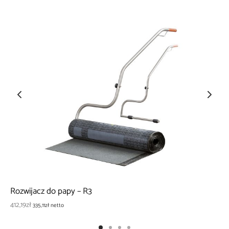
Rozwijacz do papy – R3
412,19
zł
335,11
zł
netto