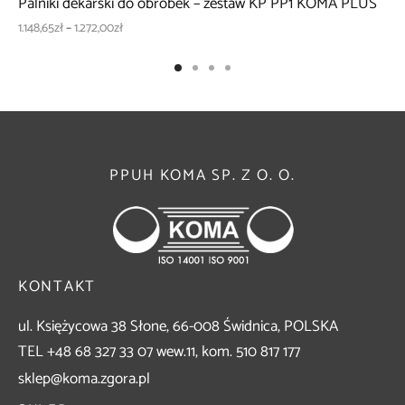
Palniki dekarski do obróbek – zestaw KP PP1 KOMA PLUS
Zakres
1.148,65
zł
–
1.272,00
zł
cen: od
1.148,65zł
do
1.272,00zł
PPUH KOMA SP. Z O. O.
KONTAKT
ul. Księżycowa 38 Słone, 66-008 Świdnica, POLSKA
TEL +48 68 327 33 07 wew.11, kom. 510 817 177
sklep@koma.zgora.pl