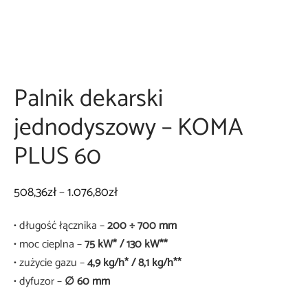
a podstawowa OPTIMA
 do palników
ki na kółkach
niki węży
Palnik dekarski
iki zakładkowe
 do transportu butli
jednodyszowy – KOMA
awy do lutowania
y
PLUS 60
ia
Zakres
508,36
zł
–
1.076,80
zł
garka do papy
cen: od
• długość łącznika –
200 ÷ 700 mm
508,36zł
• moc cieplna –
75 kW* / 130 kW**
do
• zużycie gazu –
4,9 kg/h* / 8,1 kg/h**
1.076,80zł
• dyfuzor –
∅ 60 mm