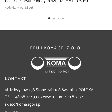
Palnik dekarski jednodyszowy – KOMA PLUS 60
Zakres
508,36
zł
–
1.076,80
zł
cen: od
508,36zł
do
1.076,80zł
PPUH KOMA SP. Z O. O.
KONTAKT
ul. Księżycowa 38 Słone, 66-008 Świdnica, POLSKA
TEL +48 68 327 33 07 wew.11, kom. 510 817 177
sklep@koma.zgora.pl