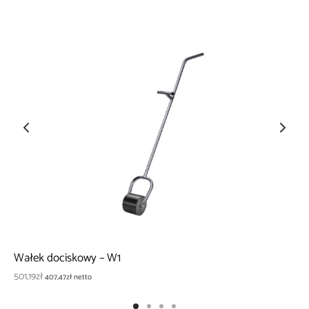
Wałek dociskowy – W1
501,19
zł
407,47
zł
netto