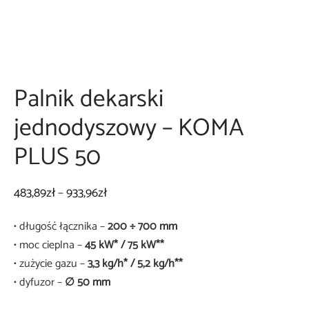
a podstawowa OPTIMA
 do palników
ki na kółkach
niki węży
Palnik dekarski
iki zakładkowe
 do transportu butli
jednodyszowy – KOMA
awy do lutowania
y
PLUS 50
ia
Zakres
483,89
zł
–
933,96
zł
garka do papy
cen: od
• długość łącznika –
200 ÷ 700 mm
483,89zł
• moc cieplna –
45 kW* / 75 kW**
do
• zużycie gazu –
3,3 kg/h* / 5,2 kg/h**
933,96zł
• dyfuzor –
∅ 50 mm