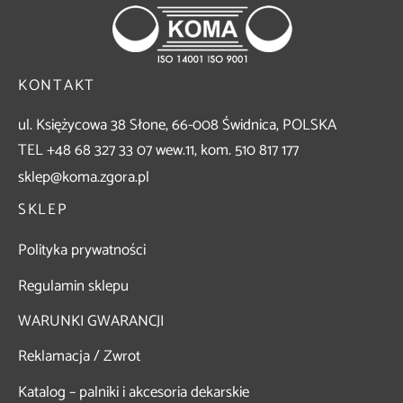
a podstawowa OPTIMA
 do palników
ki na kółkach
niki węży
KONTAKT
iki zakładkowe
 do transportu butli
ul. Księżycowa 38 Słone, 66-008 Świdnica, POLSKA
TEL +48 68 327 33 07 wew.11, kom. 510 817 177
awy do lutowania
y
sklep@koma.zgora.pl
SKLEP
ia
Polityka prywatności
garka do papy
Regulamin sklepu
WARUNKI GWARANCJI
Reklamacja / Zwrot
Katalog – palniki i akcesoria dekarskie