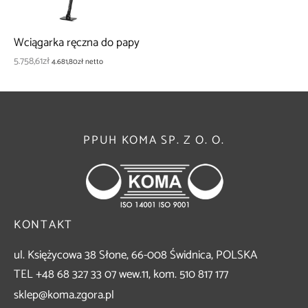
a podstawowa OPTIMA
 do palników
Wciągarka ręczna do papy
ki na kółkach
niki węży
5.758,61
zł
4.681,80
zł
netto
iki zakładkowe
 do transportu butli
awy do lutowania
y
PPUH KOMA SP. Z O. O.
ia
garka do papy
KONTAKT
ul. Księżycowa 38 Słone, 66-008 Świdnica, POLSKA
TEL +48 68 327 33 07 wew.11, kom. 510 817 177
sklep@koma.zgora.pl