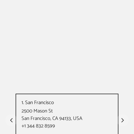
1. San Francisco
2. M
2500 Mason St
Nor
San Francisco, CA 94133, USA
Mia
+1 344 832 8599
+1 