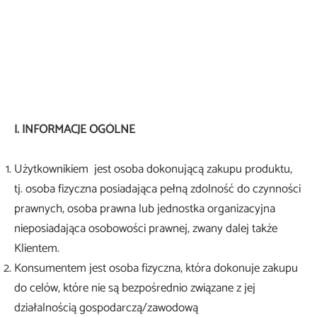
a podstawowa OPTIMA
 do palników
ki na kółkach
niki węży
iki zakładkowe
 do transportu butli
awy do lutowania
y
I. INFORMACJE OGÓLNE
ia
Użytkownikiem jest osoba dokonującą zakupu produktu,
tj. osoba fizyczna posiadająca pełną zdolność do czynności
garka do papy
prawnych, osoba prawna lub jednostka organizacyjna
nieposiadająca osobowości prawnej, zwany dalej także
Klientem.
Konsumentem jest osoba fizyczna, która dokonuje zakupu
do celów, które nie są bezpośrednio związane z jej
działalnością gospodarczą/zawodową