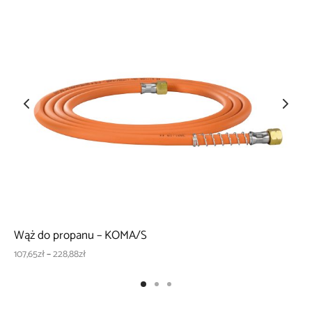
Wąż do propanu – KOMA/S
Zakres
107,65
zł
–
228,88
zł
cen: od
107,65zł
do