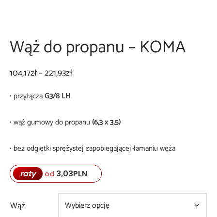
a podstawowa OPTIMA
 do palników
ki na kółkach
niki węży
Wąż do propanu – KOMA
iki zakładkowe
 do transportu butli
Zakres
104,17
zł
–
221,93
zł
cen: od
awy do lutowania
y
• przyłącza
G3/8 LH
104,17zł
ia
do
• wąż gumowy do propanu
(6,3 x 3,5)
221,93zł
garka do papy
• bez odgiętki sprężystej zapobiegającej łamaniu węża
raty
3,03
PLN
od
Wąż