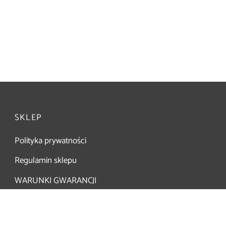
SKLEP
Polityka prywatności
Regulamin sklepu
WARUNKI GWARANCJI
Reklamacja / Zwrot
Katalog – palniki i akcesoria dekarskie