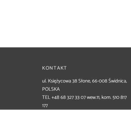
KONTAKT
ul. Księżycowa 38 Słone, 66-008 Świdnica,
POLSKA
TEL +48 68 327 33 07 wew.11, kom. 510 817
177
sklep@koma.zgora.pl