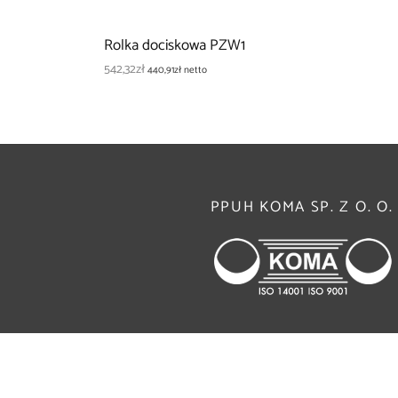
Rolka dociskowa PZW1
542,32
zł
440,91
zł
netto
PPUH KOMA SP. Z O. O.