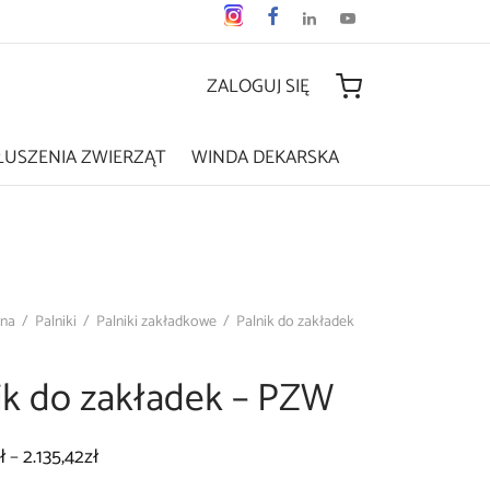
ZALOGUJ SIĘ
ŁUSZENIA ZWIERZĄT
WINDA DEKARSKA
wna
/
Palniki
/
Palniki zakładkowe
/
Palnik do zakładek
ik do zakładek – PZW
Zakres
ł
–
2.135,42
zł
cen: od