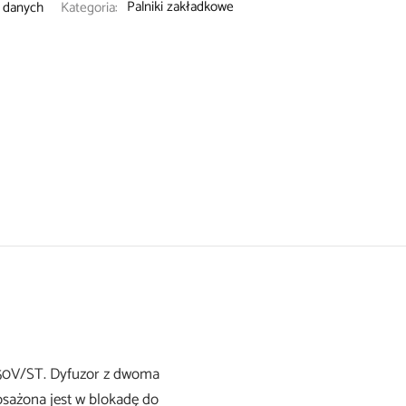
 danych
Kategoria:
Palniki zakładkowe
M50V/ST. Dyfuzor z dwoma
osażona jest w blokadę do