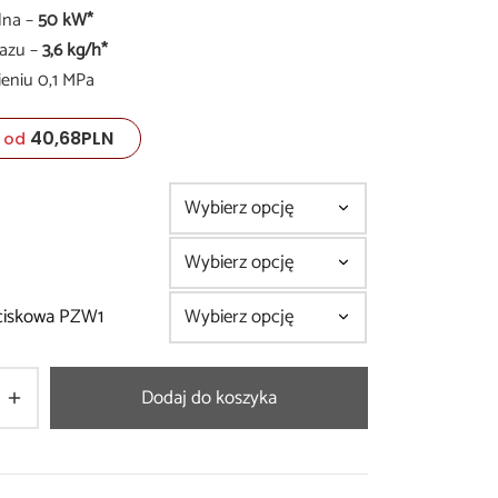
lna –
50 kW*
1.402,80zł
gazu –
3,6 kg/h*
do
nieniu 0,1 MPa
2.135,42zł
40,68
PLN
od
ciskowa PZW1
Dodaj do koszyka