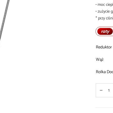
• moc ciep
• zużycie 
* przy ciś
raty
Reduktor
Wąż
Rolka Do