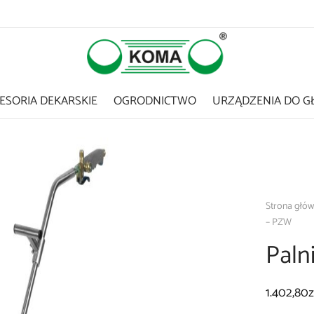
ESORIA DEKARSKIE
OGRODNICTWO
URZĄDZENIA DO G
Strona głó
– PZW
Paln
1.402,80
z