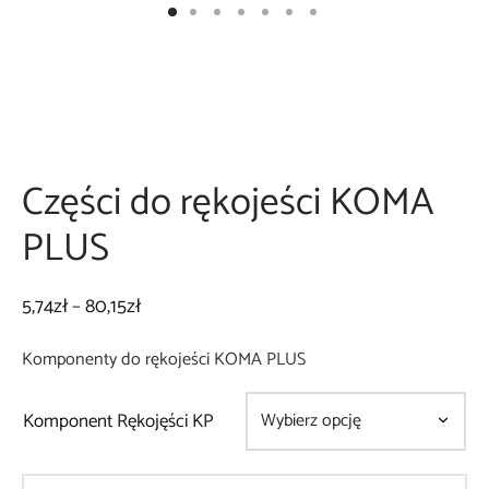
a podstawowa OPTIMA
 do palników
ki na kółkach
niki węży
iki zakładkowe
 do transportu butli
Części do rękojeści KOMA
awy do lutowania
y
PLUS
ia
Zakres
5,74
zł
–
80,15
zł
garka do papy
cen:
Komponenty do rękojeści KOMA PLUS
od
5,74zł
Komponent Rękojęści KP
do
80,15zł