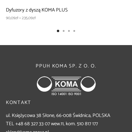
Dyfuzory z dyszą KOMA PLUS
Zakres
90,09
zł
–
235,09
zł
cen: od
90,09zł
do
235,09zł
PPUH KOMA SP. Z O. O.
KONTAKT
ul. Księżycowa 38 Słone, 66-008 Świdnica, POLSKA
TEL +48 68 327 33 07 wew.11, kom. 510 817 177